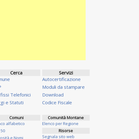
Cerca
Servizi
mune
Autocertificazione
P
Moduli da stampare
fissi Telefonici
Download
gi e Statuti
Codice Fiscale
Comuni
Comunità Montane
nco alfabetico
Elenco per Regione
 50
Risorse
Segnala sito web
iosità e Nomi