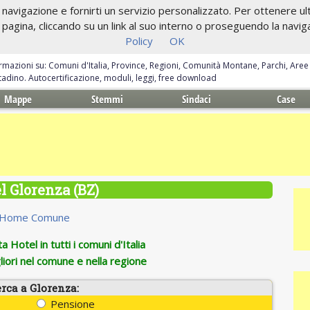
navigazione e fornirti un servizio personalizzato. Per ottenere ulte
gina, cliccando su un link al suo interno o proseguendo la navigazi
Policy
OK
ormazioni su: Comuni d'Italia, Province, Regioni, Comunità Montane, Parchi, Are
ittadino. Autocertificazione, moduli, leggi, free download
Mappe
Stemmi
Sindaci
Case
l Glorenza (BZ)
Home Comune
 Hotel in tutti i comuni d'Italia
iori nel comune e nella regione
rca a Glorenza:
Pensione