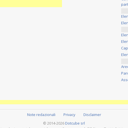
part
Ele
Elen
Ele
Elen
Cap
Ele
Are
Par
Ass
Note redazionali
Privacy
Disclaimer
© 2014-2026
Dotcube srl