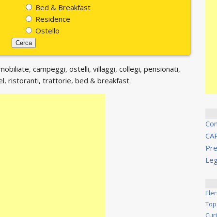
Bed & Breakfast
Residence
Ostello
biliate, campeggi, ostelli, villaggi, collegi, pensionati,
, ristoranti, trattorie, bed & breakfast.
Co
CA
Pre
Leg
Ele
Top
Cur