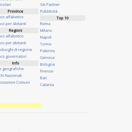
icolari
Siti Partner
Province
Pubblicità
nco alfabetico
Top 10
co per abitanti
Roma
Regioni
Milano
nco alfabetico
Napoli
co per abitanti
Torino
oluoghi di regione
Palermo
nco governatori
Genova
Info
Bologna
e geografiche
Firenze
chi Nazionali
Bari
ociazioni Comuni
Catania