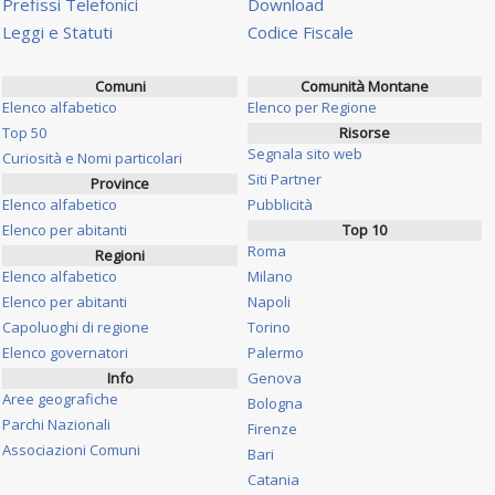
Prefissi Telefonici
Download
Leggi e Statuti
Codice Fiscale
Comuni
Comunità Montane
Elenco alfabetico
Elenco per Regione
Top 50
Risorse
Segnala sito web
Curiosità e Nomi particolari
Siti Partner
Province
Elenco alfabetico
Pubblicità
Elenco per abitanti
Top 10
Roma
Regioni
Elenco alfabetico
Milano
Elenco per abitanti
Napoli
Capoluoghi di regione
Torino
Elenco governatori
Palermo
Info
Genova
Aree geografiche
Bologna
Parchi Nazionali
Firenze
Associazioni Comuni
Bari
Catania