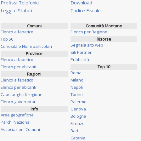
Prefissi Telefonici
Download
Leggi e Statuti
Codice Fiscale
Comuni
Comunità Montane
Elenco alfabetico
Elenco per Regione
Top 50
Risorse
Segnala sito web
Curiosità e Nomi particolari
Siti Partner
Province
Elenco alfabetico
Pubblicità
Elenco per abitanti
Top 10
Roma
Regioni
Elenco alfabetico
Milano
Elenco per abitanti
Napoli
Capoluoghi di regione
Torino
Elenco governatori
Palermo
Info
Genova
Aree geografiche
Bologna
Parchi Nazionali
Firenze
Associazioni Comuni
Bari
Catania