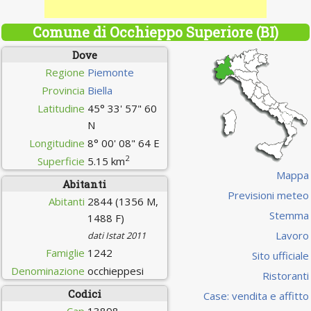
Comune di Occhieppo Superiore (BI)
Dove
Regione
Piemonte
Provincia
Biella
Latitudine
45° 33' 57" 60
N
Longitudine
8° 00' 08" 64 E
2
Superficie
5.15 km
Mappa
Abitanti
Previsioni meteo
Abitanti
2844 (1356 M,
Stemma
1488 F)
Lavoro
dati Istat 2011
Famiglie
1242
Sito ufficiale
Denominazione
occhieppesi
Ristoranti
Codici
Case: vendita e affitto