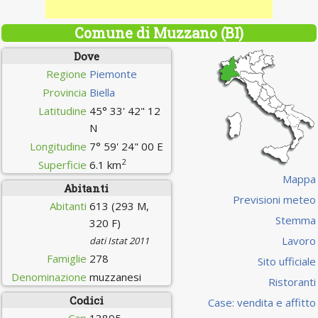
Comune di Muzzano (BI)
Dove
Regione
Piemonte
Provincia
Biella
Latitudine
45° 33' 42" 12
N
Longitudine
7° 59' 24" 00 E
2
Superficie
6.1 km
Mappa
Abitanti
Previsioni meteo
Abitanti
613 (293 M,
Stemma
320 F)
Lavoro
dati Istat 2011
Famiglie
278
Sito ufficiale
Denominazione
muzzanesi
Ristoranti
Codici
Case: vendita e affitto