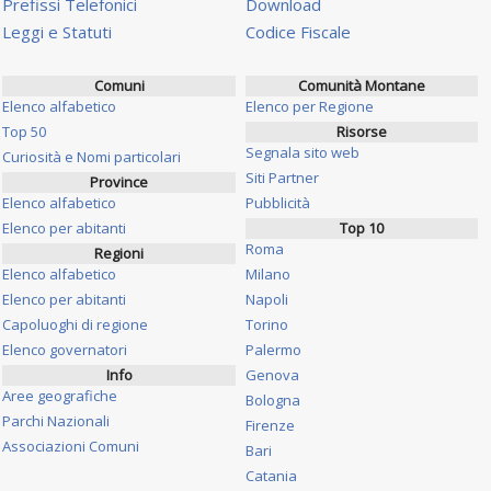
Prefissi Telefonici
Download
Leggi e Statuti
Codice Fiscale
Comuni
Comunità Montane
Elenco alfabetico
Elenco per Regione
Top 50
Risorse
Segnala sito web
Curiosità e Nomi particolari
Siti Partner
Province
Elenco alfabetico
Pubblicità
Elenco per abitanti
Top 10
Roma
Regioni
Elenco alfabetico
Milano
Elenco per abitanti
Napoli
Capoluoghi di regione
Torino
Elenco governatori
Palermo
Info
Genova
Aree geografiche
Bologna
Parchi Nazionali
Firenze
Associazioni Comuni
Bari
Catania