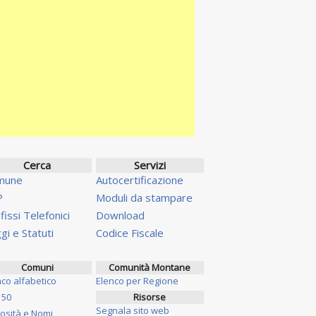
Cerca
Servizi
mune
Autocertificazione
P
Moduli da stampare
fissi Telefonici
Download
gi e Statuti
Codice Fiscale
Comuni
Comunità Montane
nco alfabetico
Elenco per Regione
 50
Risorse
Segnala sito web
iosità e Nomi