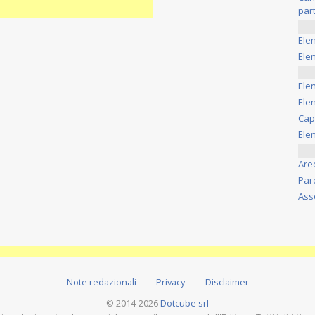
part
Ele
Elen
Ele
Elen
Cap
Ele
Are
Par
Ass
Note redazionali
Privacy
Disclaimer
© 2014-2026
Dotcube srl