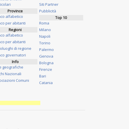
icolari
Siti Partner
Province
Pubblicità
nco alfabetico
Top 10
co per abitanti
Roma
Regioni
Milano
nco alfabetico
Napoli
co per abitanti
Torino
oluoghi di regione
Palermo
nco governatori
Genova
Info
Bologna
e geografiche
Firenze
chi Nazionali
Bari
ociazioni Comuni
Catania