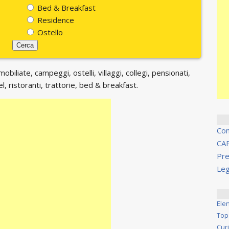
Bed & Breakfast
Residence
Ostello
biliate, campeggi, ostelli, villaggi, collegi, pensionati,
, ristoranti, trattorie, bed & breakfast.
Co
CA
Pre
Leg
Ele
Top
Cur