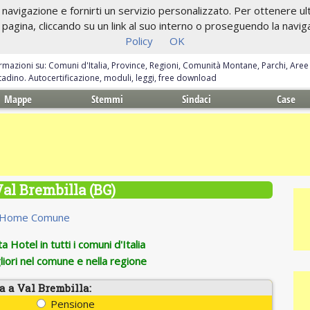
navigazione e fornirti un servizio personalizzato. Per ottenere ulte
gina, cliccando su un link al suo interno o proseguendo la navigazi
Policy
OK
ormazioni su: Comuni d'Italia, Province, Regioni, Comunità Montane, Parchi, Are
ittadino. Autocertificazione, moduli, leggi, free download
Mappe
Stemmi
Sindaci
Case
Val Brembilla (BG)
Home Comune
 Hotel in tutti i comuni d'Italia
iori nel comune e nella regione
a a Val Brembilla:
Pensione