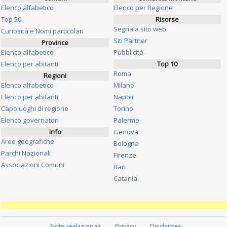
Elenco alfabetico
Elenco per Regione
Top 50
Risorse
Segnala sito web
Curiosità e Nomi particolari
Siti Partner
Province
Elenco alfabetico
Pubblicità
Elenco per abitanti
Top 10
Roma
Regioni
Elenco alfabetico
Milano
Elenco per abitanti
Napoli
Capoluoghi di regione
Torino
Elenco governatori
Palermo
Info
Genova
Aree geografiche
Bologna
Parchi Nazionali
Firenze
Associazioni Comuni
Bari
Catania
Note redazionali
Privacy
Disclaimer