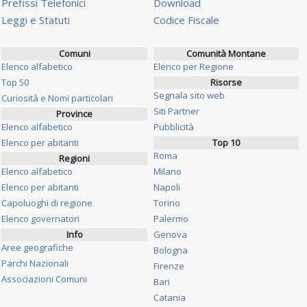
Prefissi Telefonici
Download
Leggi e Statuti
Codice Fiscale
Comuni
Comunità Montane
Elenco alfabetico
Elenco per Regione
Top 50
Risorse
Segnala sito web
Curiosità e Nomi particolari
Siti Partner
Province
Elenco alfabetico
Pubblicità
Elenco per abitanti
Top 10
Roma
Regioni
Elenco alfabetico
Milano
Elenco per abitanti
Napoli
Capoluoghi di regione
Torino
Elenco governatori
Palermo
Info
Genova
Aree geografiche
Bologna
Parchi Nazionali
Firenze
Associazioni Comuni
Bari
Catania