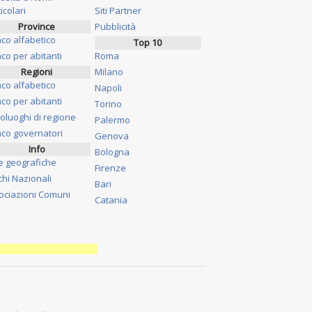
icolari
Siti Partner
Province
Pubblicità
nco alfabetico
Top 10
co per abitanti
Roma
Regioni
Milano
nco alfabetico
Napoli
co per abitanti
Torino
oluoghi di regione
Palermo
nco governatori
Genova
Info
Bologna
e geografiche
Firenze
chi Nazionali
Bari
ociazioni Comuni
Catania