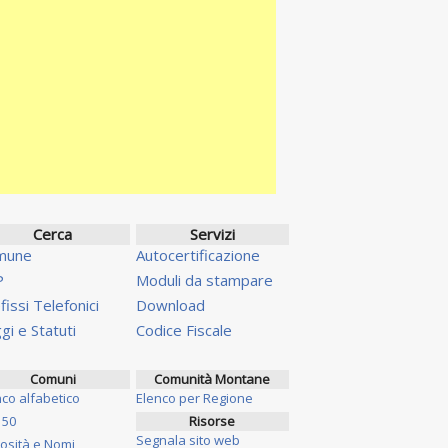
Cerca
Servizi
mune
Autocertificazione
P
Moduli da stampare
fissi Telefonici
Download
gi e Statuti
Codice Fiscale
Comuni
Comunità Montane
nco alfabetico
Elenco per Regione
 50
Risorse
Segnala sito web
iosità e Nomi