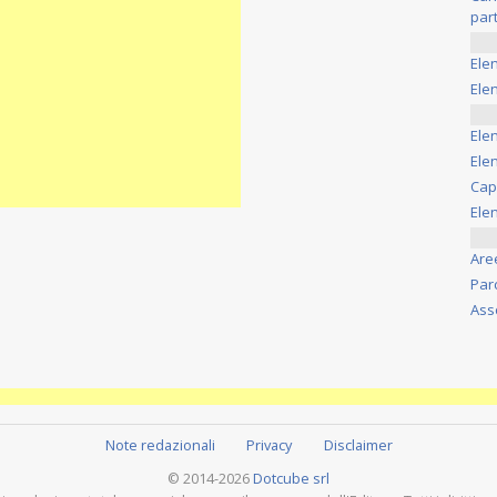
part
Ele
Elen
Ele
Elen
Cap
Ele
Are
Par
Ass
Note redazionali
Privacy
Disclaimer
© 2014-2026
Dotcube srl