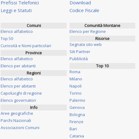
Prefissi Telefonici
Download
Leggi e Statuti
Codice Fiscale
Comuni
Comunità Montane
Elenco alfabetico
Elenco per Regione
Top 50
Risorse
Segnala sito web
Curiosità e Nomi particolari
Siti Partner
Province
Elenco alfabetico
Pubblicità
Elenco per abitanti
Top 10
Roma
Regioni
Elenco alfabetico
Milano
Elenco per abitanti
Napoli
Capoluoghi di regione
Torino
Elenco governatori
Palermo
Info
Genova
Aree geografiche
Bologna
Parchi Nazionali
Firenze
Associazioni Comuni
Bari
Catania