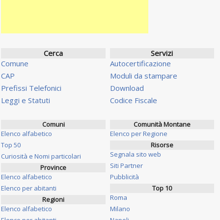
Cerca
Servizi
Comune
Autocertificazione
CAP
Moduli da stampare
Prefissi Telefonici
Download
Leggi e Statuti
Codice Fiscale
Comuni
Comunità Montane
Elenco alfabetico
Elenco per Regione
Top 50
Risorse
Segnala sito web
Curiosità e Nomi particolari
Siti Partner
Province
Elenco alfabetico
Pubblicità
Elenco per abitanti
Top 10
Roma
Regioni
Elenco alfabetico
Milano
Elenco per abitanti
Napoli