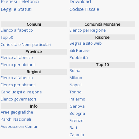
Prefissi Telefonici
Download
Leggi e Statuti
Codice Fiscale
Comuni
Comunità Montane
Elenco alfabetico
Elenco per Regione
Top 50
Risorse
Segnala sito web
Curiosità e Nomi particolari
Siti Partner
Province
Elenco alfabetico
Pubblicità
Elenco per abitanti
Top 10
Roma
Regioni
Elenco alfabetico
Milano
Elenco per abitanti
Napoli
Capoluoghi di regione
Torino
Elenco governatori
Palermo
Info
Genova
Aree geografiche
Bologna
Parchi Nazionali
Firenze
Associazioni Comuni
Bari
Catania