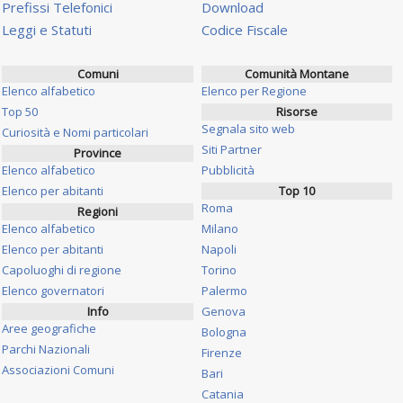
Prefissi Telefonici
Download
Leggi e Statuti
Codice Fiscale
Comuni
Comunità Montane
Elenco alfabetico
Elenco per Regione
Top 50
Risorse
Segnala sito web
Curiosità e Nomi particolari
Siti Partner
Province
Elenco alfabetico
Pubblicità
Elenco per abitanti
Top 10
Roma
Regioni
Elenco alfabetico
Milano
Elenco per abitanti
Napoli
Capoluoghi di regione
Torino
Elenco governatori
Palermo
Info
Genova
Aree geografiche
Bologna
Parchi Nazionali
Firenze
Associazioni Comuni
Bari
Catania