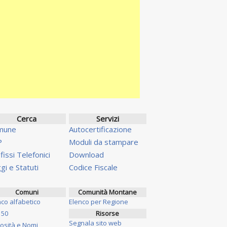
Cerca
Servizi
mune
Autocertificazione
P
Moduli da stampare
fissi Telefonici
Download
gi e Statuti
Codice Fiscale
Comuni
Comunità Montane
nco alfabetico
Elenco per Regione
 50
Risorse
Segnala sito web
iosità e Nomi