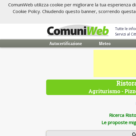
ComuniWeb utilizza cookie per migliorare la tua esperienza di 
Cookie Policy. Chiudendo questo banner, scorrendo questa pa
Tutte le inf
Servizi al C
Autocertificazione
Meteo
Ristor
Agriturismo - Pizze
Ricerca Ristor
Le proposte migl
C