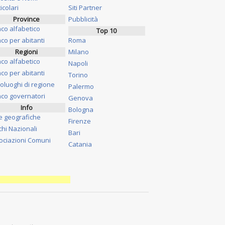
icolari
Siti Partner
Province
Pubblicità
nco alfabetico
Top 10
co per abitanti
Roma
Regioni
Milano
nco alfabetico
Napoli
co per abitanti
Torino
oluoghi di regione
Palermo
nco governatori
Genova
Info
Bologna
e geografiche
Firenze
chi Nazionali
Bari
ociazioni Comuni
Catania