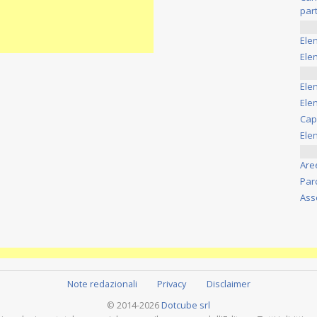
part
Ele
Elen
Ele
Elen
Cap
Ele
Are
Par
Ass
Note redazionali
Privacy
Disclaimer
© 2014-2026
Dotcube srl