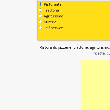
Ristorante
Trattoria
Agriturismo
Birrerie
Self service
Ristoranti, pizzerie, trattorie, agriturismo,
ricette, c