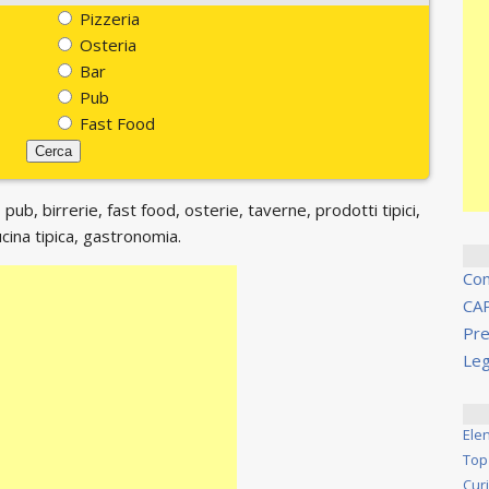
Pizzeria
Osteria
Bar
Pub
Fast Food
 pub, birrerie, fast food, osterie, taverne, prodotti tipici,
ucina tipica, gastronomia.
Co
CA
Pre
Leg
Ele
Top
Cur