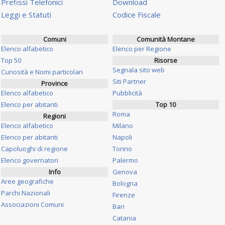
Prefissi Telefonici
Download
Leggi e Statuti
Codice Fiscale
Comuni
Comunità Montane
Elenco alfabetico
Elenco per Regione
Top 50
Risorse
Segnala sito web
Curiosità e Nomi particolari
Siti Partner
Province
Elenco alfabetico
Pubblicità
Elenco per abitanti
Top 10
Roma
Regioni
Elenco alfabetico
Milano
Elenco per abitanti
Napoli
Capoluoghi di regione
Torino
Elenco governatori
Palermo
Info
Genova
Aree geografiche
Bologna
Parchi Nazionali
Firenze
Associazioni Comuni
Bari
Catania