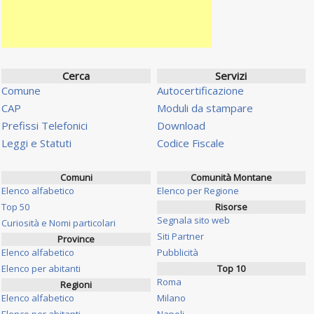
Cerca
Servizi
Comune
Autocertificazione
CAP
Moduli da stampare
Prefissi Telefonici
Download
Leggi e Statuti
Codice Fiscale
Comuni
Comunità Montane
Elenco alfabetico
Elenco per Regione
Top 50
Risorse
Segnala sito web
Curiosità e Nomi particolari
Siti Partner
Province
Elenco alfabetico
Pubblicità
Elenco per abitanti
Top 10
Roma
Regioni
Elenco alfabetico
Milano
Elenco per abitanti
Napoli