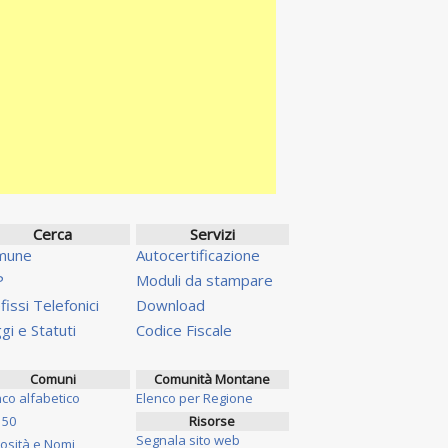
Cerca
Servizi
mune
Autocertificazione
P
Moduli da stampare
fissi Telefonici
Download
gi e Statuti
Codice Fiscale
Comuni
Comunità Montane
nco alfabetico
Elenco per Regione
 50
Risorse
Segnala sito web
iosità e Nomi