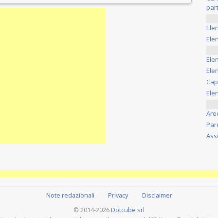
part
Ele
Elen
Ele
Elen
Cap
Ele
Are
Par
Ass
Note redazionali
Privacy
Disclaimer
© 2014-2026
Dotcube srl