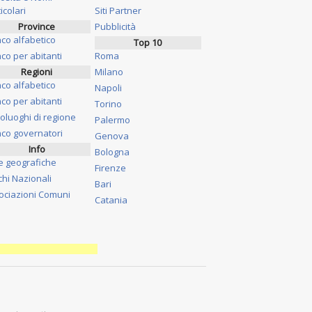
icolari
Siti Partner
Province
Pubblicità
nco alfabetico
Top 10
co per abitanti
Roma
Regioni
Milano
nco alfabetico
Napoli
co per abitanti
Torino
oluoghi di regione
Palermo
nco governatori
Genova
Info
Bologna
e geografiche
Firenze
chi Nazionali
Bari
ociazioni Comuni
Catania