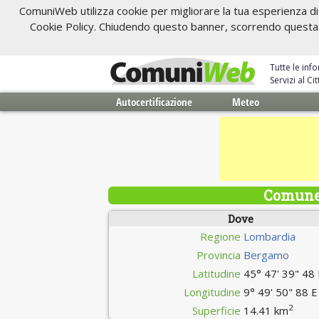
ComuniWeb utilizza cookie per migliorare la tua esperienza di 
Cookie Policy. Chiudendo questo banner, scorrendo questa pa
Tutte le inf
Servizi al C
Autocertificazione
Meteo
Comune 
Dove
Regione
Lombardia
Provincia
Bergamo
Latitudine
45° 47' 39" 48
Longitudine
9° 49' 50" 88 E
2
Superficie
14.41 km