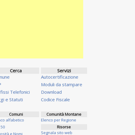
Cerca
Servizi
mune
Autocertificazione
P
Moduli da stampare
fissi Telefonici
Download
gi e Statuti
Codice Fiscale
Comuni
Comunità Montane
nco alfabetico
Elenco per Regione
 50
Risorse
Segnala sito web
iosità e Nomi