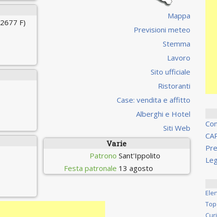
Mappa
 2677 F)
Previsioni meteo
Stemma
Lavoro
Sito ufficiale
Ristoranti
Case: vendita e affitto
Alberghi e Hotel
Co
Siti Web
CA
Varie
Pre
Patrono
Sant'Ippolito
Leg
Festa patronale
13 agosto
Ele
Top
Cur