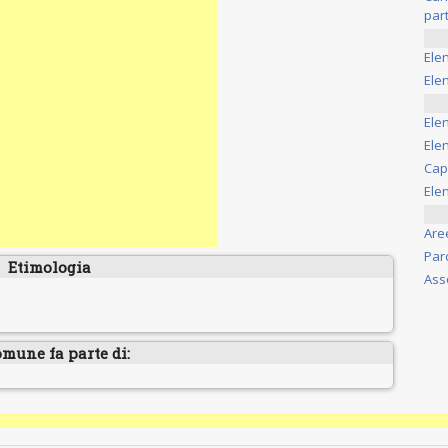
part
Ele
Elen
Ele
Elen
Cap
Ele
Are
Par
Etimologia
Ass
omune fa parte di: