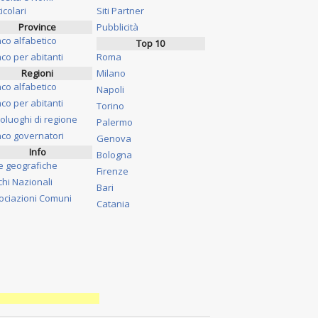
icolari
Siti Partner
Province
Pubblicità
nco alfabetico
Top 10
co per abitanti
Roma
Regioni
Milano
nco alfabetico
Napoli
co per abitanti
Torino
oluoghi di regione
Palermo
nco governatori
Genova
Info
Bologna
e geografiche
Firenze
chi Nazionali
Bari
ociazioni Comuni
Catania