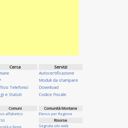
Cerca
Servizi
mune
Autocertificazione
P
Moduli da stampare
fissi Telefonici
Download
gi e Statuti
Codice Fiscale
Comuni
Comunità Montane
nco alfabetico
Elenco per Regione
 50
Risorse
Segnala sito web
iosità e Nomi