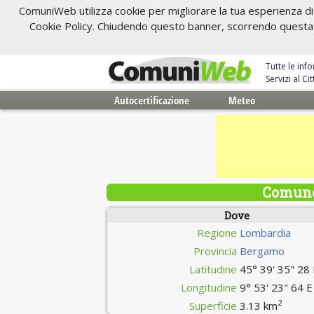
ComuniWeb utilizza cookie per migliorare la tua esperienza di 
Cookie Policy. Chiudendo questo banner, scorrendo questa pa
Tutte le inf
Servizi al C
Autocertificazione
Meteo
Comune
Dove
Regione
Lombardia
Provincia
Bergamo
Latitudine
45° 39' 35" 28
Longitudine
9° 53' 23" 64 E
2
Superficie
3.13 km