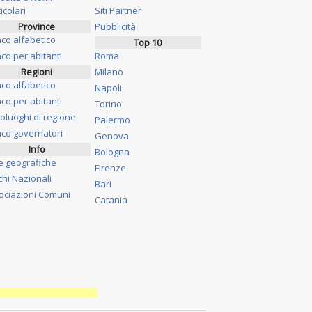
icolari
Siti Partner
Province
Pubblicità
nco alfabetico
Top 10
co per abitanti
Roma
Regioni
Milano
nco alfabetico
Napoli
co per abitanti
Torino
oluoghi di regione
Palermo
nco governatori
Genova
Info
Bologna
e geografiche
Firenze
chi Nazionali
Bari
ociazioni Comuni
Catania