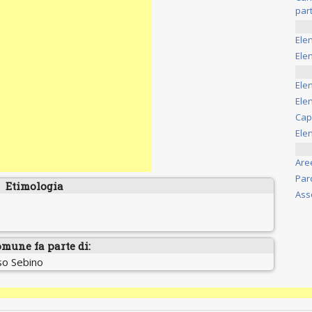
part
Ele
Elen
Ele
Elen
Cap
Ele
Are
Par
Etimologia
Ass
omune fa parte di:
o Sebino