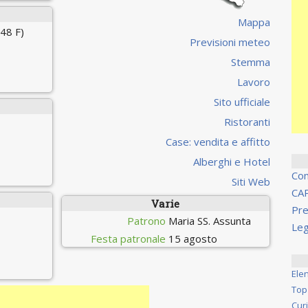
Mappa
48 F)
Previsioni meteo
Stemma
Lavoro
Sito ufficiale
Ristoranti
Case: vendita e affitto
Alberghi e Hotel
Co
Siti Web
CA
Varie
Pre
Patrono
Maria SS. Assunta
Leg
Festa patronale
15 agosto
Ele
Top
Cur