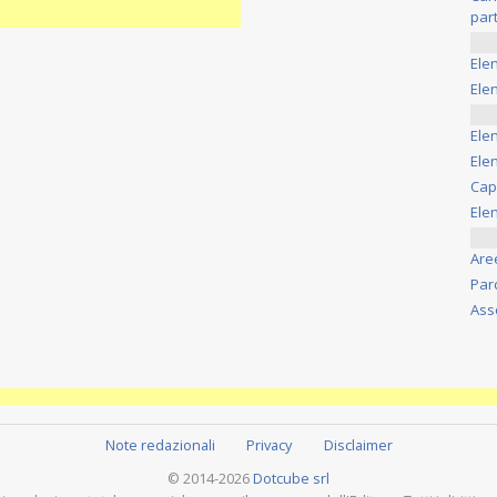
part
Ele
Elen
Ele
Elen
Cap
Ele
Are
Par
Ass
Note redazionali
Privacy
Disclaimer
© 2014-2026
Dotcube srl