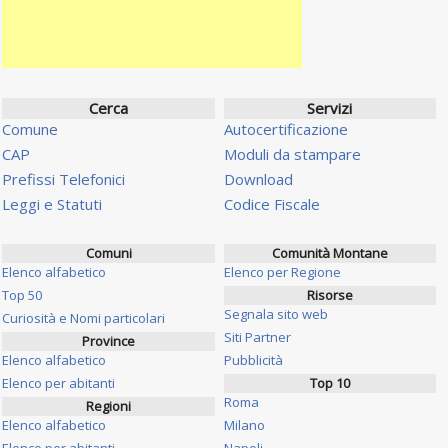
Cerca
Servizi
Comune
Autocertificazione
CAP
Moduli da stampare
Prefissi Telefonici
Download
Leggi e Statuti
Codice Fiscale
Comuni
Comunità Montane
Elenco alfabetico
Elenco per Regione
Top 50
Risorse
Segnala sito web
Curiosità e Nomi particolari
Siti Partner
Province
Elenco alfabetico
Pubblicità
Elenco per abitanti
Top 10
Roma
Regioni
Elenco alfabetico
Milano
Elenco per abitanti
Napoli