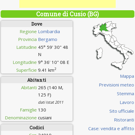
Comune di Cusio (BG)
Dove
Regione
Lombardia
Provincia
Bergamo
Latitudine
45° 59' 30" 48
N
Longitudine
9° 36' 10" 08 E
2
Superficie
9.41 km
Mappa
Abitanti
Previsioni meteo
Abitanti
265 (140 M,
Stemma
125 F)
Lavoro
dati Istat 2011
Famiglie
130
Sito ufficiale
Denominazione
cusiani
Ristoranti
Codici
Case: vendita e affitto