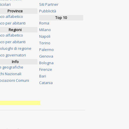
icolari
Siti Partner
Province
Pubblicità
nco alfabetico
Top 10
co per abitanti
Roma
Regioni
Milano
nco alfabetico
Napoli
co per abitanti
Torino
oluoghi di regione
Palermo
nco governatori
Genova
Info
Bologna
e geografiche
Firenze
chi Nazionali
Bari
ociazioni Comuni
Catania