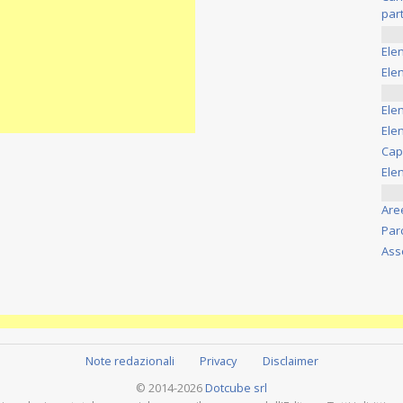
part
Ele
Elen
Ele
Elen
Cap
Ele
Are
Par
Ass
Note redazionali
Privacy
Disclaimer
© 2014-2026
Dotcube srl