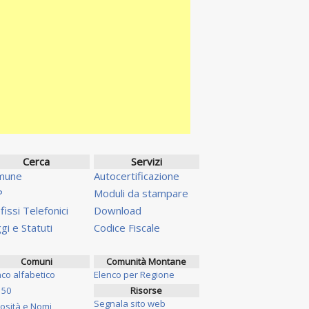
Cerca
Servizi
mune
Autocertificazione
P
Moduli da stampare
fissi Telefonici
Download
gi e Statuti
Codice Fiscale
Comuni
Comunità Montane
nco alfabetico
Elenco per Regione
 50
Risorse
Segnala sito web
iosità e Nomi