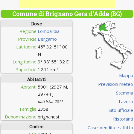
Comune di Brignano Gera d'Adda (BG)
Dove
Regione
Lombardia
Provincia
Bergamo
Latitudine
45° 32' 51" 00
N
Longitudine
9° 38' 55" 32 E
2
Superficie
12.11 km
Mappa
Abitanti
Previsioni meteo
Abitanti
5901 (2927 M,
Stemma
2974 F)
Lavoro
dati Istat 2011
Famiglie
2358
Sito ufficiale
Denominazione
brignanesi
Ristoranti
Codici
Case: vendita e affitto