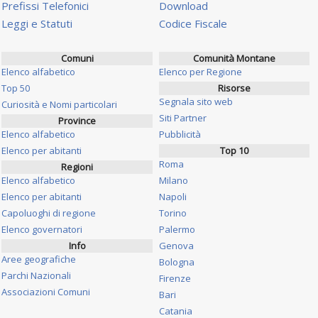
Prefissi Telefonici
Download
Leggi e Statuti
Codice Fiscale
Comuni
Comunità Montane
Elenco alfabetico
Elenco per Regione
Top 50
Risorse
Segnala sito web
Curiosità e Nomi particolari
Siti Partner
Province
Elenco alfabetico
Pubblicità
Elenco per abitanti
Top 10
Roma
Regioni
Elenco alfabetico
Milano
Elenco per abitanti
Napoli
Capoluoghi di regione
Torino
Elenco governatori
Palermo
Info
Genova
Aree geografiche
Bologna
Parchi Nazionali
Firenze
Associazioni Comuni
Bari
Catania