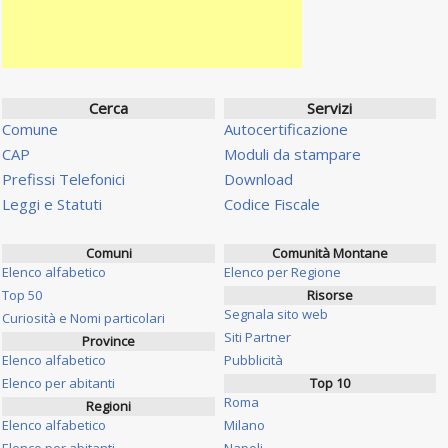
Cerca
Servizi
Comune
Autocertificazione
CAP
Moduli da stampare
Prefissi Telefonici
Download
Leggi e Statuti
Codice Fiscale
Comuni
Comunità Montane
Elenco alfabetico
Elenco per Regione
Top 50
Risorse
Segnala sito web
Curiosità e Nomi particolari
Siti Partner
Province
Elenco alfabetico
Pubblicità
Elenco per abitanti
Top 10
Roma
Regioni
Elenco alfabetico
Milano
Elenco per abitanti
Napoli