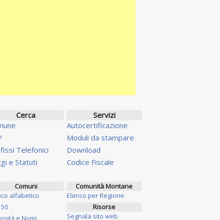
Cerca
Servizi
mune
Autocertificazione
P
Moduli da stampare
fissi Telefonici
Download
gi e Statuti
Codice Fiscale
Comuni
Comunità Montane
nco alfabetico
Elenco per Regione
 50
Risorse
Segnala sito web
iosità e Nomi