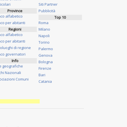
icolari
Siti Partner
Province
Pubblicità
nco alfabetico
Top 10
co per abitanti
Roma
Regioni
Milano
nco alfabetico
Napoli
co per abitanti
Torino
oluoghi di regione
Palermo
nco governatori
Genova
Info
Bologna
e geografiche
Firenze
chi Nazionali
Bari
ociazioni Comuni
Catania