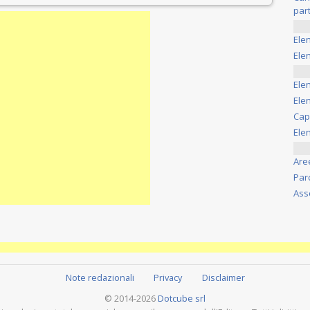
part
Ele
Elen
Ele
Elen
Cap
Ele
Are
Par
Ass
Note redazionali
Privacy
Disclaimer
© 2014-2026
Dotcube srl