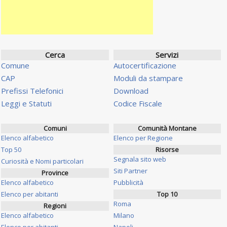
Cerca
Servizi
Comune
Autocertificazione
CAP
Moduli da stampare
Prefissi Telefonici
Download
Leggi e Statuti
Codice Fiscale
Comuni
Comunità Montane
Elenco alfabetico
Elenco per Regione
Top 50
Risorse
Segnala sito web
Curiosità e Nomi particolari
Siti Partner
Province
Elenco alfabetico
Pubblicità
Elenco per abitanti
Top 10
Roma
Regioni
Elenco alfabetico
Milano
Elenco per abitanti
Napoli