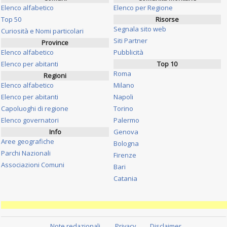
Elenco alfabetico
Elenco per Regione
Top 50
Risorse
Segnala sito web
Curiosità e Nomi particolari
Siti Partner
Province
Elenco alfabetico
Pubblicità
Elenco per abitanti
Top 10
Roma
Regioni
Elenco alfabetico
Milano
Elenco per abitanti
Napoli
Capoluoghi di regione
Torino
Elenco governatori
Palermo
Info
Genova
Aree geografiche
Bologna
Parchi Nazionali
Firenze
Associazioni Comuni
Bari
Catania
Note redazionali
Privacy
Disclaimer