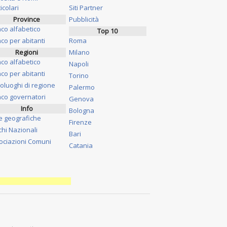
icolari
Siti Partner
Province
Pubblicità
nco alfabetico
Top 10
co per abitanti
Roma
Regioni
Milano
nco alfabetico
Napoli
co per abitanti
Torino
oluoghi di regione
Palermo
nco governatori
Genova
Info
Bologna
e geografiche
Firenze
chi Nazionali
Bari
ociazioni Comuni
Catania