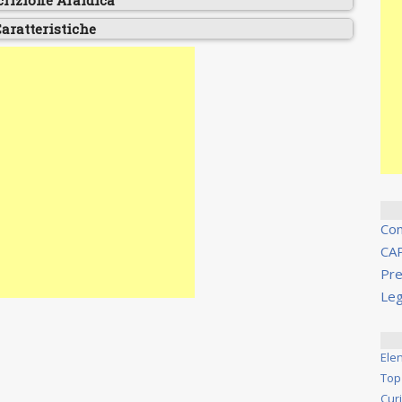
crizione Araldica
aratteristiche
Co
CA
Pre
Leg
Ele
Top
Cur