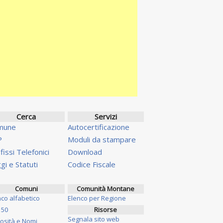
Cerca
Servizi
mune
Autocertificazione
P
Moduli da stampare
fissi Telefonici
Download
gi e Statuti
Codice Fiscale
Comuni
Comunità Montane
nco alfabetico
Elenco per Regione
 50
Risorse
Segnala sito web
iosità e Nomi