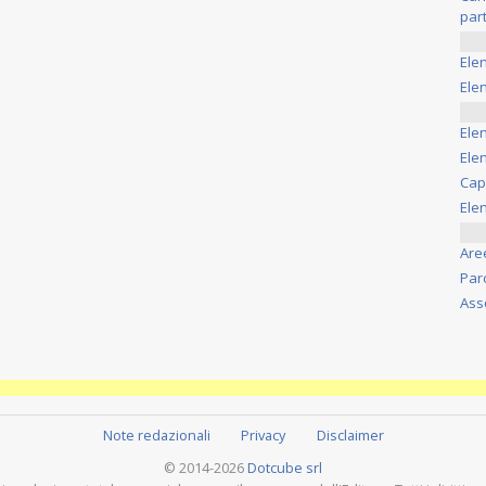
part
Ele
Elen
Ele
Elen
Cap
Ele
Are
Par
Ass
Note redazionali
Privacy
Disclaimer
© 2014-2026
Dotcube srl