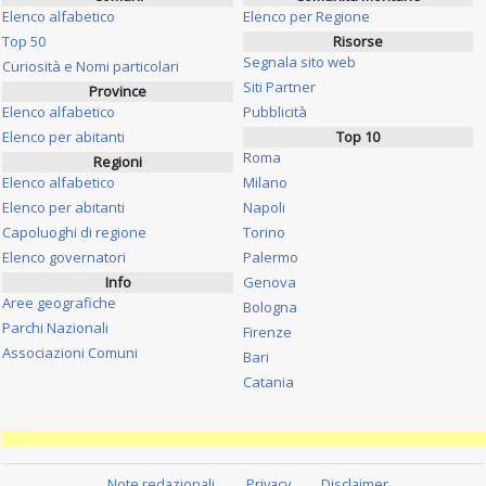
Elenco alfabetico
Elenco per Regione
Top 50
Risorse
Segnala sito web
Curiosità e Nomi particolari
Siti Partner
Province
Elenco alfabetico
Pubblicità
Elenco per abitanti
Top 10
Roma
Regioni
Elenco alfabetico
Milano
Elenco per abitanti
Napoli
Capoluoghi di regione
Torino
Elenco governatori
Palermo
Info
Genova
Aree geografiche
Bologna
Parchi Nazionali
Firenze
Associazioni Comuni
Bari
Catania
Note redazionali
Privacy
Disclaimer