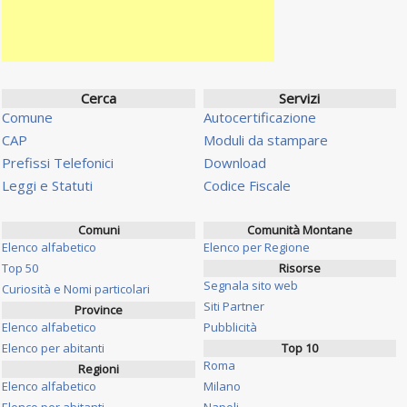
Cerca
Servizi
Comune
Autocertificazione
CAP
Moduli da stampare
Prefissi Telefonici
Download
Leggi e Statuti
Codice Fiscale
Comuni
Comunità Montane
Elenco alfabetico
Elenco per Regione
Top 50
Risorse
Segnala sito web
Curiosità e Nomi particolari
Siti Partner
Province
Elenco alfabetico
Pubblicità
Elenco per abitanti
Top 10
Roma
Regioni
Elenco alfabetico
Milano
Elenco per abitanti
Napoli