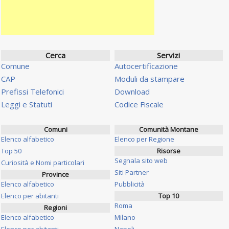
Cerca
Servizi
Comune
Autocertificazione
CAP
Moduli da stampare
Prefissi Telefonici
Download
Leggi e Statuti
Codice Fiscale
Comuni
Comunità Montane
Elenco alfabetico
Elenco per Regione
Top 50
Risorse
Segnala sito web
Curiosità e Nomi particolari
Siti Partner
Province
Elenco alfabetico
Pubblicità
Elenco per abitanti
Top 10
Roma
Regioni
Elenco alfabetico
Milano
Elenco per abitanti
Napoli