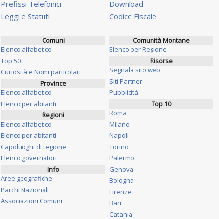
Prefissi Telefonici
Download
Leggi e Statuti
Codice Fiscale
Comuni
Comunità Montane
Elenco alfabetico
Elenco per Regione
Top 50
Risorse
Segnala sito web
Curiosità e Nomi particolari
Siti Partner
Province
Elenco alfabetico
Pubblicità
Elenco per abitanti
Top 10
Roma
Regioni
Elenco alfabetico
Milano
Elenco per abitanti
Napoli
Capoluoghi di regione
Torino
Elenco governatori
Palermo
Info
Genova
Aree geografiche
Bologna
Parchi Nazionali
Firenze
Associazioni Comuni
Bari
Catania