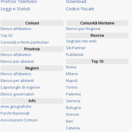
Prefissi Telefonici
Download
Leggi e Statuti
Codice Fiscale
Comuni
Comunità Montane
Elenco alfabetico
Elenco per Regione
Top 50
Risorse
Segnala sito web
Curiosità e Nomi particolari
Siti Partner
Province
Elenco alfabetico
Pubblicità
Elenco per abitanti
Top 10
Roma
Regioni
Elenco alfabetico
Milano
Elenco per abitanti
Napoli
Capoluoghi di regione
Torino
Elenco governatori
Palermo
Info
Genova
Aree geografiche
Bologna
Parchi Nazionali
Firenze
Associazioni Comuni
Bari
Catania