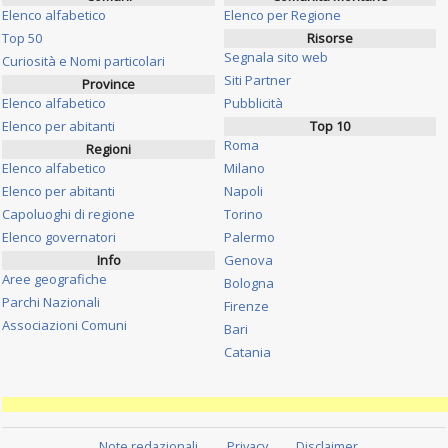
Elenco alfabetico
Elenco per Regione
Top 50
Risorse
Segnala sito web
Curiosità e Nomi particolari
Siti Partner
Province
Elenco alfabetico
Pubblicità
Elenco per abitanti
Top 10
Roma
Regioni
Elenco alfabetico
Milano
Elenco per abitanti
Napoli
Capoluoghi di regione
Torino
Elenco governatori
Palermo
Info
Genova
Aree geografiche
Bologna
Parchi Nazionali
Firenze
Associazioni Comuni
Bari
Catania
Note redazionali
Privacy
Disclaimer