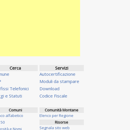
Cerca
Servizi
mune
Autocertificazione
P
Moduli da stampare
fissi Telefonici
Download
gi e Statuti
Codice Fiscale
Comuni
Comunità Montane
nco alfabetico
Elenco per Regione
 50
Risorse
Segnala sito web
iosità e Nomi