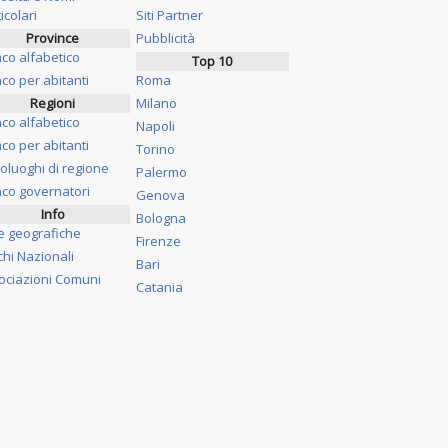
icolari
Siti Partner
Province
Pubblicità
nco alfabetico
Top 10
co per abitanti
Roma
Regioni
Milano
nco alfabetico
Napoli
co per abitanti
Torino
oluoghi di regione
Palermo
nco governatori
Genova
Info
Bologna
e geografiche
Firenze
chi Nazionali
Bari
ociazioni Comuni
Catania