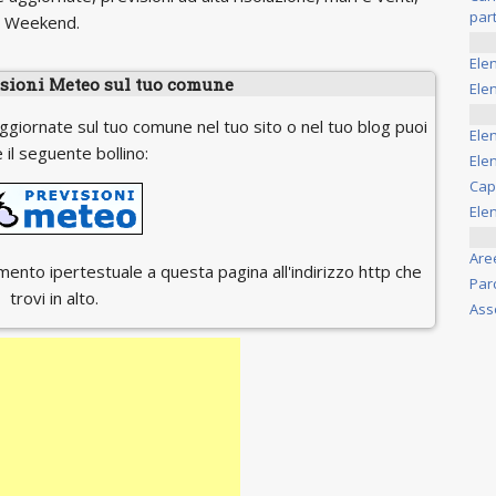
part
il Weekend.
Ele
isioni Meteo sul tuo comune
Elen
ggiornate sul tuo comune nel tuo sito o nel tuo blog puoi
Ele
 il seguente bollino:
Elen
Cap
Ele
Are
egamento ipertestuale a questa pagina all'indirizzo http che
Par
trovi in alto.
Ass