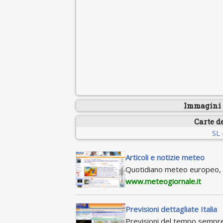
Immagini s
Carte d
SL
Articoli e notizie meteo
Quotidiano meteo europeo, c
www.meteogiornale.it
Previsioni dettagliate Italia
Previsioni del tempo sempre a