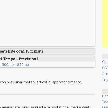
atellite ogni 15 minuti
el Tempo - Previsioni
Co
-
500mb
-
850mb
CA
Pre
Leg
on previsioni meteo, articoli di approfondimento.
Ele
Top
ggiornate, previsioni ad alta risoluzione, mari e venti,
Cur