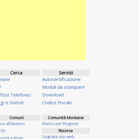
Cerca
Servizi
mune
Autocertificazione
P
Moduli da stampare
fissi Telefonici
Download
gi e Statuti
Codice Fiscale
Comuni
Comunità Montane
nco alfabetico
Elenco per Regione
 50
Risorse
Segnala sito web
iosità e Nomi