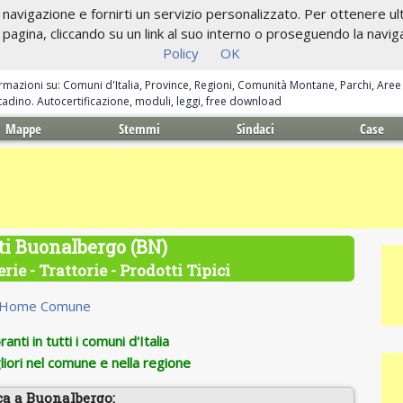
navigazione e fornirti un servizio personalizzato. Per ottenere ulte
gina, cliccando su un link al suo interno o proseguendo la navigazi
Policy
OK
ormazioni su: Comuni d'Italia, Province, Regioni, Comunità Montane, Parchi, Are
ittadino. Autocertificazione, moduli, leggi, free download
Mappe
Stemmi
Sindaci
Case
ti Buonalbergo (BN)
rie - Trattorie - Prodotti Tipici
Home Comune
anti in tutti i comuni d'Italia
iori nel comune e nella regione
ca a Buonalbergo: