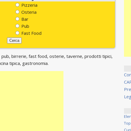
Pizzeria
Osteria
Bar
Pub
Fast Food
 pub, birrerie, fast food, osterie, taverne, prodotti tipici,
ucina tipica, gastronomia.
Co
CA
Pre
Leg
Ele
Top
Cur