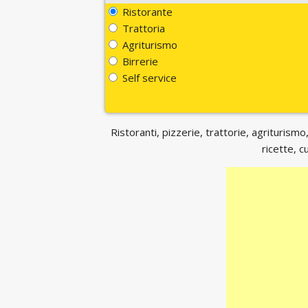
Ristorante
Trattoria
Agriturismo
Birrerie
Self service
Ristoranti, pizzerie, trattorie, agriturismo,
ricette, c