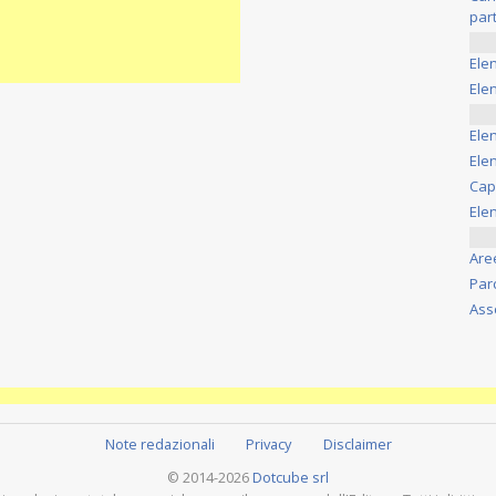
part
Ele
Elen
Ele
Elen
Cap
Ele
Are
Par
Ass
Note redazionali
Privacy
Disclaimer
© 2014-2026
Dotcube srl