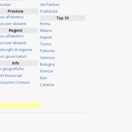
icolari
Siti Partner
Province
Pubblicità
nco alfabetico
Top 10
co per abitanti
Roma
Regioni
Milano
nco alfabetico
Napoli
co per abitanti
Torino
oluoghi di regione
Palermo
nco governatori
Genova
Info
Bologna
e geografiche
Firenze
chi Nazionali
Bari
ociazioni Comuni
Catania