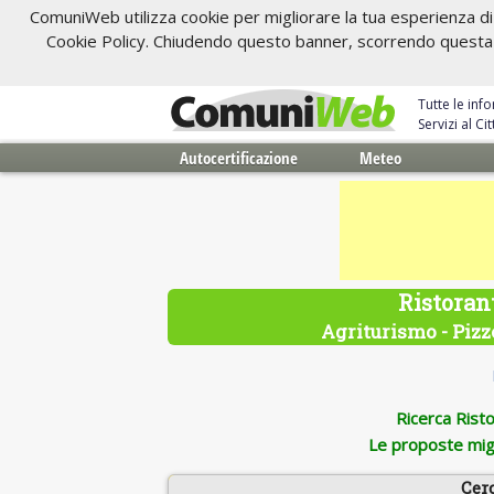
ComuniWeb utilizza cookie per migliorare la tua esperienza di 
Cookie Policy. Chiudendo questo banner, scorrendo questa pa
Tutte le inf
Servizi al C
Autocertificazione
Meteo
Ristoran
Agriturismo - Pizze
Ricerca Ristor
Le proposte migl
Cer