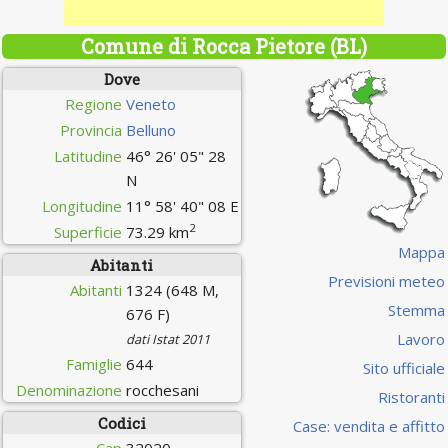
Comune di Rocca Pietore (BL)
Dove
Regione
Veneto
Provincia
Belluno
Latitudine
46° 26' 05" 28
N
Longitudine
11° 58' 40" 08 E
2
Superficie
73.29 km
Mappa
Abitanti
Previsioni meteo
Abitanti
1324 (648 M,
Stemma
676 F)
Lavoro
dati Istat 2011
Famiglie
644
Sito ufficiale
Denominazione
rocchesani
Ristoranti
Codici
Case: vendita e affitto