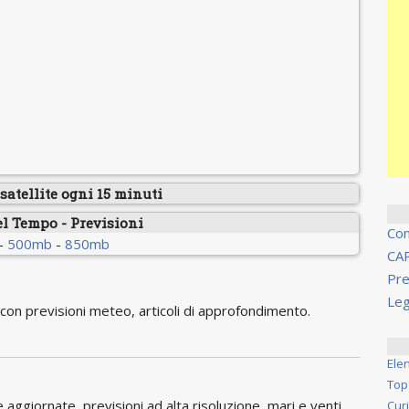
atellite ogni 15 minuti
el Tempo - Previsioni
Co
-
500mb
-
850mb
CA
Pre
Leg
on previsioni meteo, articoli di approfondimento.
Ele
Top
ggiornate, previsioni ad alta risoluzione, mari e venti,
Cur