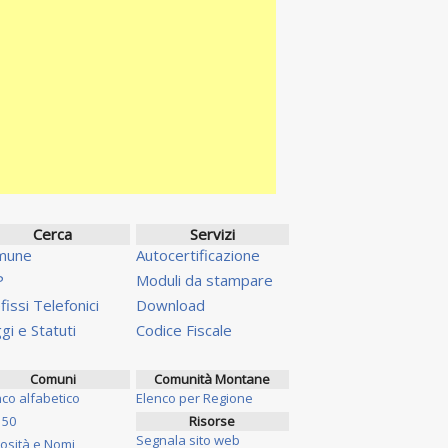
Cerca
Servizi
mune
Autocertificazione
P
Moduli da stampare
fissi Telefonici
Download
gi e Statuti
Codice Fiscale
Comuni
Comunità Montane
nco alfabetico
Elenco per Regione
 50
Risorse
Segnala sito web
iosità e Nomi