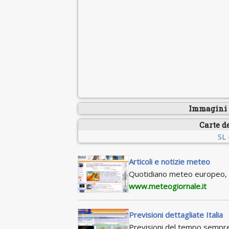
Immagini s
Carte d
SL
Articoli e notizie meteo
Quotidiano meteo europeo, c
www.meteogiornale.it
Previsioni dettagliate Italia
Previsioni del tempo sempre a