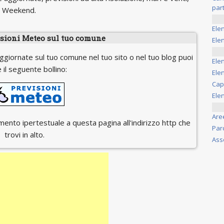
part
il Weekend.
Ele
isioni Meteo sul tuo comune
Elen
ggiornate sul tuo comune nel tuo sito o nel tuo blog puoi
Ele
 il seguente bollino:
Elen
Cap
Ele
Are
egamento ipertestuale a questa pagina all'indirizzo http che
Par
trovi in alto.
Ass