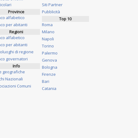
icolari
Siti Partner
Province
Pubblicità
nco alfabetico
Top 10
co per abitanti
Roma
Regioni
Milano
nco alfabetico
Napoli
co per abitanti
Torino
oluoghi di regione
Palermo
nco governatori
Genova
Info
Bologna
e geografiche
Firenze
chi Nazionali
Bari
ociazioni Comuni
Catania