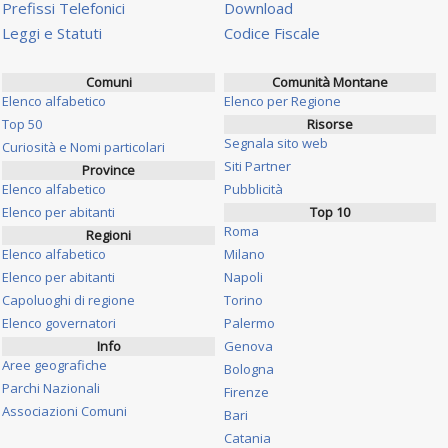
Prefissi Telefonici
Download
Leggi e Statuti
Codice Fiscale
Comuni
Comunità Montane
Elenco alfabetico
Elenco per Regione
Top 50
Risorse
Segnala sito web
Curiosità e Nomi particolari
Siti Partner
Province
Elenco alfabetico
Pubblicità
Elenco per abitanti
Top 10
Roma
Regioni
Elenco alfabetico
Milano
Elenco per abitanti
Napoli
Capoluoghi di regione
Torino
Elenco governatori
Palermo
Info
Genova
Aree geografiche
Bologna
Parchi Nazionali
Firenze
Associazioni Comuni
Bari
Catania