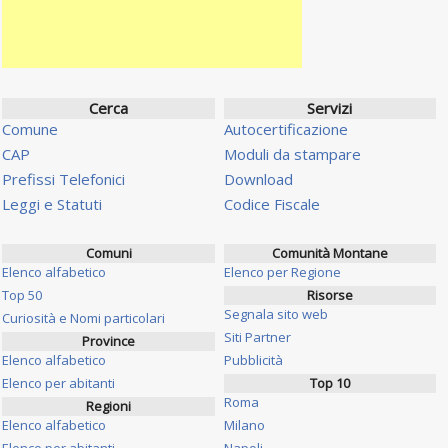
Cerca
Servizi
Comune
Autocertificazione
CAP
Moduli da stampare
Prefissi Telefonici
Download
Leggi e Statuti
Codice Fiscale
Comuni
Comunità Montane
Elenco alfabetico
Elenco per Regione
Top 50
Risorse
Segnala sito web
Curiosità e Nomi particolari
Siti Partner
Province
Elenco alfabetico
Pubblicità
Elenco per abitanti
Top 10
Roma
Regioni
Elenco alfabetico
Milano
Elenco per abitanti
Napoli