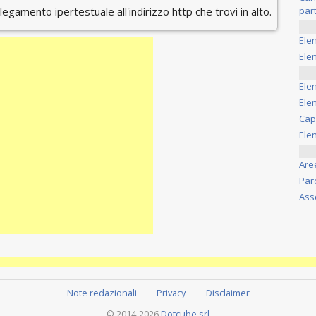
ollegamento ipertestuale all'indirizzo http che trovi in alto.
part
Ele
Elen
Ele
Elen
Cap
Ele
Are
Par
Ass
Note redazionali
Privacy
Disclaimer
© 2014-2026
Dotcube srl