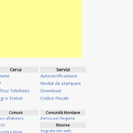
Cerca
Servizi
mune
Autocertificazione
P
Moduli da stampare
fissi Telefonici
Download
gi e Statuti
Codice Fiscale
Comuni
Comunità Montane
nco alfabetico
Elenco per Regione
 50
Risorse
Segnala sito web
iosità e Nomi