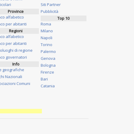
icolari
Siti Partner
Province
Pubblicità
nco alfabetico
Top 10
co per abitanti
Roma
Regioni
Milano
nco alfabetico
Napoli
co per abitanti
Torino
oluoghi di regione
Palermo
nco governatori
Genova
Info
Bologna
e geografiche
Firenze
chi Nazionali
Bari
ociazioni Comuni
Catania