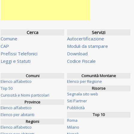
Cerca
Servizi
Comune
Autocertificazione
CAP
Moduli da stampare
Prefissi Telefonici
Download
Leggi e Statuti
Codice Fiscale
Comuni
Comunità Montane
Elenco alfabetico
Elenco per Regione
Top 50
Risorse
Segnala sito web
Curiosità e Nomi particolari
Siti Partner
Province
Elenco alfabetico
Pubblicità
Elenco per abitanti
Top 10
Roma
Regioni
Elenco alfabetico
Milano
Elenco per abitanti
Napoli