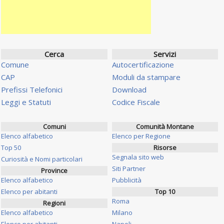
Cerca
Servizi
Comune
Autocertificazione
CAP
Moduli da stampare
Prefissi Telefonici
Download
Leggi e Statuti
Codice Fiscale
Comuni
Comunità Montane
Elenco alfabetico
Elenco per Regione
Top 50
Risorse
Segnala sito web
Curiosità e Nomi particolari
Siti Partner
Province
Elenco alfabetico
Pubblicità
Elenco per abitanti
Top 10
Roma
Regioni
Elenco alfabetico
Milano
Elenco per abitanti
Napoli