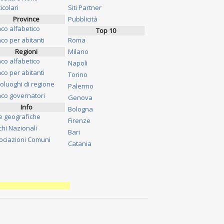
icolari
Siti Partner
Province
Pubblicità
nco alfabetico
Top 10
co per abitanti
Roma
Regioni
Milano
nco alfabetico
Napoli
co per abitanti
Torino
oluoghi di regione
Palermo
nco governatori
Genova
Info
Bologna
e geografiche
Firenze
chi Nazionali
Bari
ociazioni Comuni
Catania