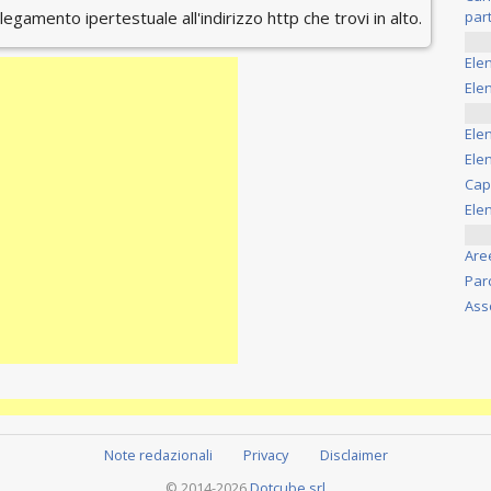
ollegamento ipertestuale all'indirizzo http che trovi in alto.
part
Ele
Elen
Ele
Elen
Cap
Ele
Are
Par
Ass
Note redazionali
Privacy
Disclaimer
© 2014-2026
Dotcube srl