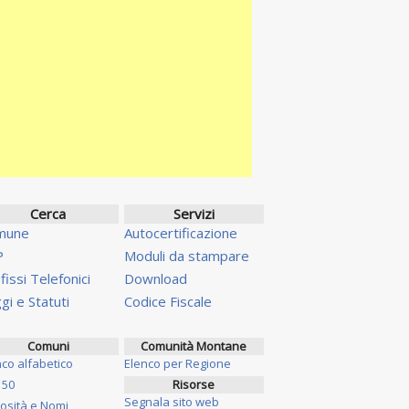
Cerca
Servizi
mune
Autocertificazione
P
Moduli da stampare
fissi Telefonici
Download
gi e Statuti
Codice Fiscale
Comuni
Comunità Montane
nco alfabetico
Elenco per Regione
 50
Risorse
Segnala sito web
iosità e Nomi