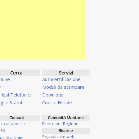
Cerca
Servizi
mune
Autocertificazione
P
Moduli da stampare
fissi Telefonici
Download
gi e Statuti
Codice Fiscale
Comuni
Comunità Montane
nco alfabetico
Elenco per Regione
 50
Risorse
Segnala sito web
iosità e Nomi