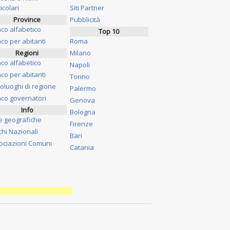
icolari
Siti Partner
Province
Pubblicità
nco alfabetico
Top 10
co per abitanti
Roma
Regioni
Milano
nco alfabetico
Napoli
co per abitanti
Torino
oluoghi di regione
Palermo
nco governatori
Genova
Info
Bologna
e geografiche
Firenze
chi Nazionali
Bari
ociazioni Comuni
Catania