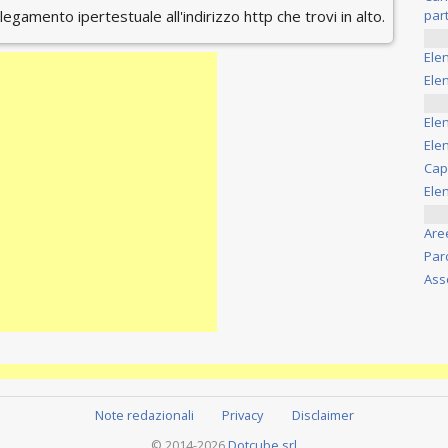
ollegamento ipertestuale all'indirizzo http che trovi in alto.
part
Ele
Elen
Ele
Elen
Cap
Ele
Are
Par
Ass
Note redazionali
Privacy
Disclaimer
© 2014-2026
Dotcube srl