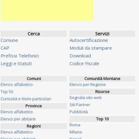
Cerca
Servizi
Comune
Autocertificazione
CAP
Moduli da stampare
Prefissi Telefonici
Download
Leggi e Statuti
Codice Fiscale
Comuni
Comunità Montane
Elenco alfabetico
Elenco per Regione
Top 50
Risorse
Segnala sito web
Curiosità e Nomi particolari
Siti Partner
Province
Elenco alfabetico
Pubblicità
Elenco per abitanti
Top 10
Roma
Regioni
Elenco alfabetico
Milano
Elenco per abitanti
Napoli