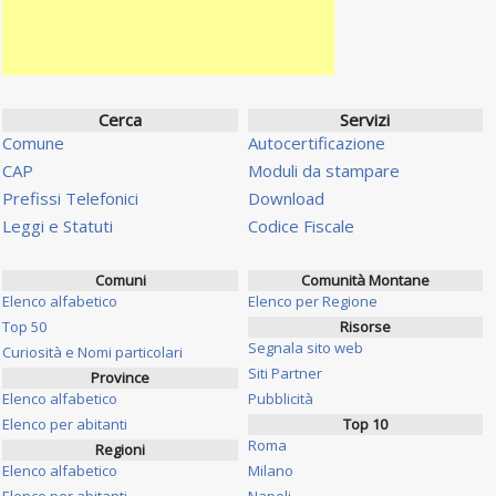
Cerca
Servizi
Comune
Autocertificazione
CAP
Moduli da stampare
Prefissi Telefonici
Download
Leggi e Statuti
Codice Fiscale
Comuni
Comunità Montane
Elenco alfabetico
Elenco per Regione
Top 50
Risorse
Segnala sito web
Curiosità e Nomi particolari
Siti Partner
Province
Elenco alfabetico
Pubblicità
Elenco per abitanti
Top 10
Roma
Regioni
Elenco alfabetico
Milano
Elenco per abitanti
Napoli